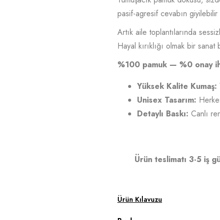
pasif-agresif cevabın giyilebilir 
Artık aile toplantılarında sessiz
Hayal kırıklığı olmak bir sanat
%100 pamuk — %0 onay iht
Yüksek Kalite Kumaş:
Unisex Tasarım:
Herkes
Detaylı Baskı:
Canlı ren
Ürün teslimatı 3-5 iş g
Ürün Kılavuzu