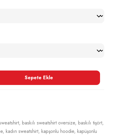
Sepete Ekle
sweatshirt
,
baskılı sweatshirt oversize
,
baskılı tişört
,
ie
,
kadın sweatshirt
,
kapşonlu hoodie
,
kapüşonlu