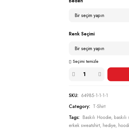
Beden
Renk Seçimi
Seçimi temizle
SKU:
64985-1-1-1-1
Category:
T-Shirt
Tags:
Baskılı Hoodie
,
baskılı 
erkek sweatshirt
,
hediye
,
hood