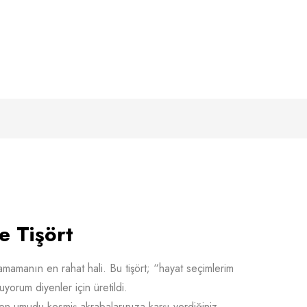
e Tişört
lamamanın en rahat hali. Bu tişört; “hayat seçimlerim
yorum diyenler için üretildi.
n umudu kesmiş akrabalarınıza karşı verdiğiniz