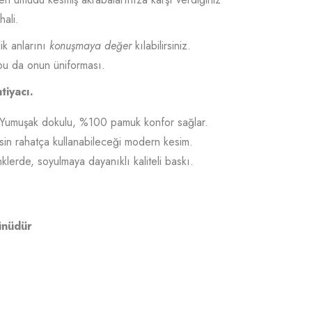
hali.
lik anlarını
konuşmaya değer
kılabilirsiniz.
 bu da onun üniforması.
iyacı.
Yumuşak dokulu, %100 pamuk konfor sağlar.
in rahatça kullanabileceği modern kesim.
klerde, soyulmaya dayanıklı kaliteli baskı.
ünüdür