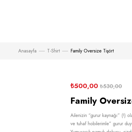
Anasayfa
T-Shirt
Family Oversize Tişört
₺
500,00
₺
530,00
Family Oversiz
Ailenizin “gurur kaynağı” (!) o
ve tuhaf hobilerimle” gurur duyu
Yumuşacık pamuk dokusu, sizde