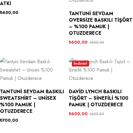
ATKI
₺
650,00
TANTUNI SEVDAM
OVERSIZE BASKILI TIŞÖRT
– %100 PAMUK |
OTUZDERECE
₺
600,00
₺
650,00
İndirim!
TANTUNI SEVDAM BASKILI
DAVID LYNCH BASKILI
SWEATSHIRT – UNISEX
TIŞÖRT – SINEFILI %100
%100 PAMUK |
PAMUK | OTUZDERECE
OTUZDERECE
₺
600,00
₺
650,00
₺
700,00