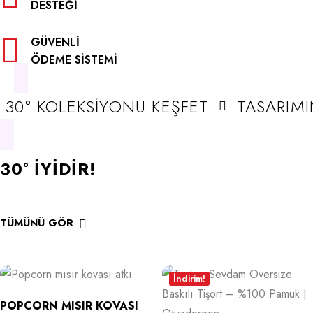
DESTEĞI
GÜVENLI
ÖDEME SISTEMI
30° KOLEKSİYONU KEŞFET
TASARIMI
30° İYIDIR!
TÜMÜNÜ GÖR
İndirim!
POPCORN MISIR KOVASI