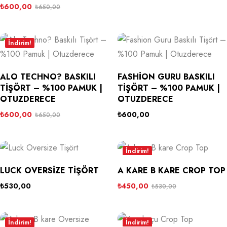
₺
600,00
₺
650,00
İndirim!
ALO TECHNO? BASKILI
FASHION GURU BASKILI
TIŞÖRT – %100 PAMUK |
TIŞÖRT – %100 PAMUK |
OTUZDERECE
OTUZDERECE
₺
600,00
₺
600,00
₺
650,00
İndirim!
LUCK OVERSIZE TIŞÖRT
A KARE B KARE CROP TOP
₺
530,00
₺
450,00
₺
530,00
İndirim!
İndirim!