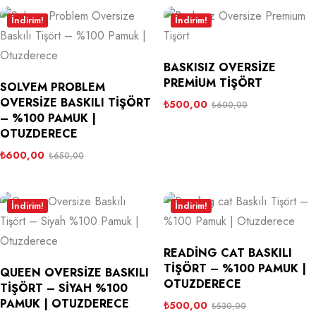
İndirim!
İndirim!
BASKISIZ OVERSIZE
PREMIUM TIŞÖRT
SOLVEM PROBLEM
OVERSIZE BASKILI TIŞÖRT
₺
500,00
₺
600,00
– %100 PAMUK |
OTUZDERECE
₺
600,00
₺
650,00
İndirim!
İndirim!
READING CAT BASKILI
TIŞÖRT – %100 PAMUK |
QUEEN OVERSIZE BASKILI
OTUZDERECE
TIŞÖRT – SIYAH %100
PAMUK | OTUZDERECE
₺
500,00
₺
530,00